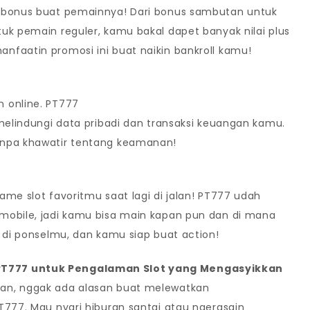
n bonus buat pemainnya! Dari bonus sambutan untuk
uk pemain reguler, kamu bakal dapet banyak nilai plus
nfaatin promosi ini buat naikin bankroll kamu!
 online. PT777
 melindungi data pribadi dan transaksi keuangan kamu.
anpa khawatir tentang keamanan!
ame slot favoritmu saat lagi di jalan! PT777 udah
mobile, jadi kamu bisa main kapan pun dan di mana
b di ponselmu, dan kamu siap buat action!
PT777 untuk Pengalaman Slot yang Mengasyikkan
an, nggak ada alasan buat melewatkan
T777. Mau nyari hiburan santai atau ngerasain