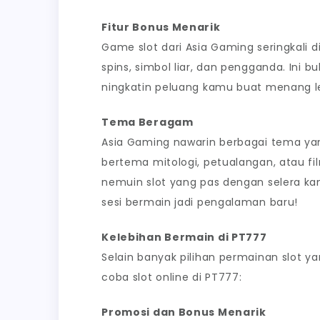
Fitur Bonus Menarik
Game slot dari Asia Gaming seringkali d
spins, simbol liar, dan pengganda. Ini
ningkatin peluang kamu buat menang l
Tema Beragam
Asia Gaming nawarin berbagai tema y
bertema mitologi, petualangan, atau fi
nemuin slot yang pas dengan selera kamu
sesi bermain jadi pengalaman baru!
Kelebihan Bermain di PT777
Selain banyak pilihan permainan slot 
coba slot online di PT777:
Promosi dan Bonus Menarik