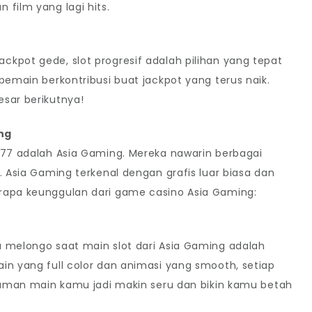
 film yang lagi hits.
kpot gede, slot progresif adalah pilihan yang tepat
pemain berkontribusi buat jackpot yang terus naik.
sar berikutnya!
ng
777 adalah Asia Gaming. Mereka nawarin berbagai
. Asia Gaming terkenal dengan grafis luar biasa dan
rapa keunggulan dari game casino Asia Gaming:
u melongo saat main slot dari Asia Gaming adalah
in yang full color dan animasi yang smooth, setiap
alaman main kamu jadi makin seru dan bikin kamu betah