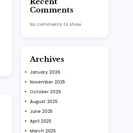
Recent
Comments
No comments to show.
Archives
January 2026
November 2025
October 2025
August 2025
June 2025
April 2025
March 2025