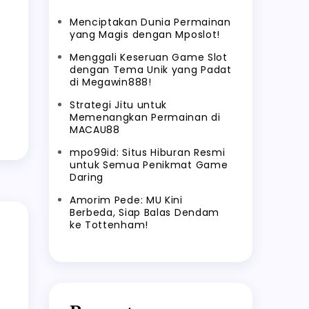
Menciptakan Dunia Permainan
yang Magis dengan Mposlot!
Menggali Keseruan Game Slot
dengan Tema Unik yang Padat
di Megawin888!
Strategi Jitu untuk
Memenangkan Permainan di
MACAU88
mpo99id: Situs Hiburan Resmi
untuk Semua Penikmat Game
Daring
Amorim Pede: MU Kini
Berbeda, Siap Balas Dendam
ke Tottenham!