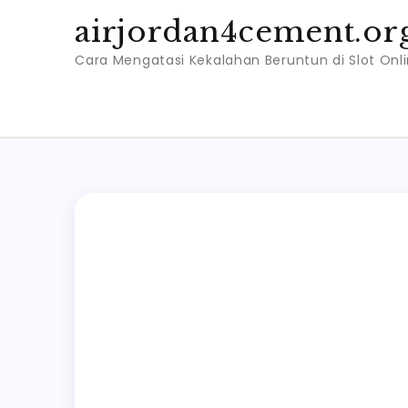
Skip
airjordan4cement.or
to
Cara Mengatasi Kekalahan Beruntun di Slot Onl
content