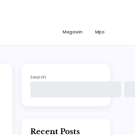
Megawin
Mpo
Search
Recent Posts