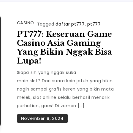
CASINO
Tagged
daftar pt777
,
pt777
PT777: Keseruan Game
Casino Asia Gaming
Yang Bikin Nggak Bisa
Lupa!
Siapa sih yang nggak suka
main slot? Dari suara koin jatuh yang bikin
nagih sampai grafis keren yang bikin mata
melek, slot online selalu berhasil menarik
perhatian, gaes! Di zaman […]