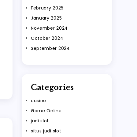
February 2025
January 2025
November 2024
October 2024
September 2024
Categories
casino
Game Online
judi slot
situs judi slot