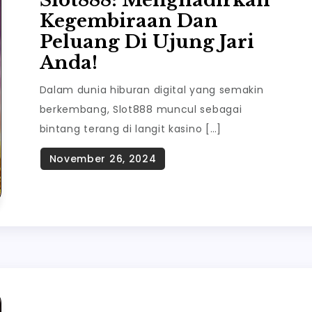
Kegembiraan Dan
Peluang Di Ujung Jari
Anda!
Dalam dunia hiburan digital yang semakin
berkembang, Slot888 muncul sebagai
bintang terang di langit kasino […]